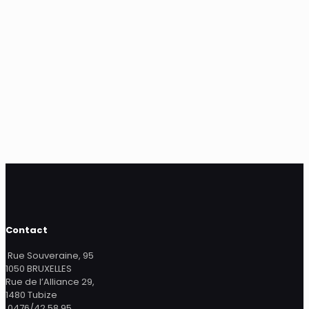
Contact
Rue Souveraine, 95
1050 BRUXELLES
Rue de l’Alliance 29,
1480 Tubize
0476/42.58.95