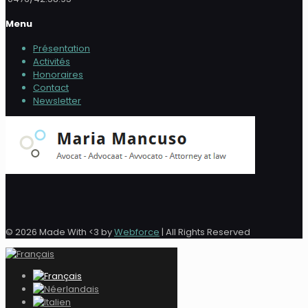
Menu
Présentation
Activités
Honoraires
Contact
Newsletter
© 2026 Made With <3 by
Webforce
| All Rights Reserved